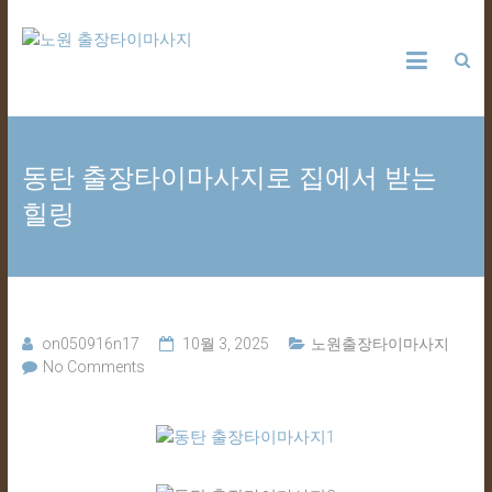
Skip
노
to
content
원
출
동탄 출장타이마사지로 집에서 받는
장
힐링
타
이
마
on050916n17
10월 3, 2025
노원출장타이마사지
No Comments
사
지